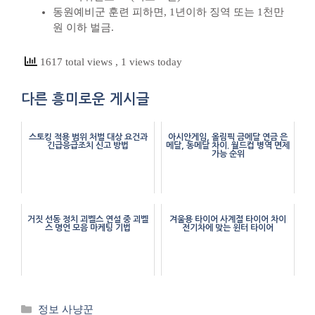
동원예비군 훈련 피하면, 1년이하 징역 또는 1천만
원 이하 벌금.
1617 total views
, 1 views today
다른 흥미로운 게시글
스토킹 적용 범위 처벌 대상 요건과
아시안게임, 올림픽 금메달 연금 은
긴급응급조치 신고 방법
메달, 동메달 차이. 월드컵 병역 면제
가능 순위
거짓 선동 정치 괴벨스 연설 중 괴벨
겨울용 타이어 사계절 타이어 차이
스 명언 모음 마케팅 기법
전기차에 맞는 윈터 타이어
카
정보 사냥꾼