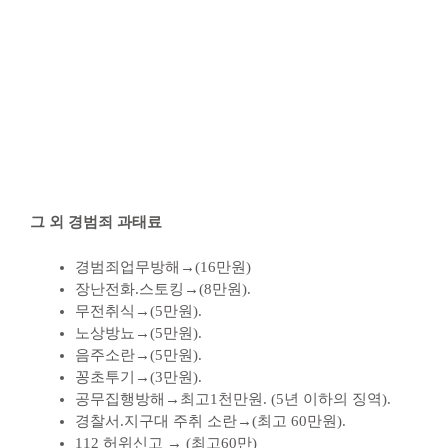
그 외 경범죄 과태료
경범죄업무방해→(16만원)
장난전화.스토킹→(8만원).
무전취식→(5만원).
노상방뇨→(5만원).
음주소란→(5만원).
꽁초투기→(3만원).
공무집행방해→최고1천만원. (5년 이하의 징역).
경찰서.지구대 주취 소란→(최고 60만원).
112 허위신고 → (최고60만)