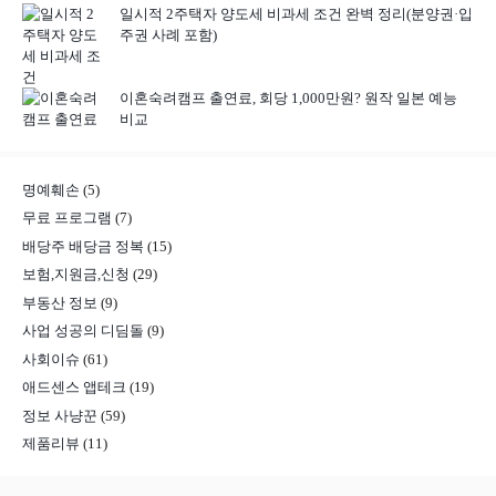
일시적 2주택자 양도세 비과세 조건 완벽 정리(분양권·입
주권 사례 포함)
이혼숙려캠프 출연료, 회당 1,000만원? 원작 일본 예능
비교
명예훼손
(5)
무료 프로그램
(7)
배당주 배당금 정복
(15)
보험,지원금,신청
(29)
부동산 정보
(9)
사업 성공의 디딤돌
(9)
사회이슈
(61)
애드센스 앱테크
(19)
정보 사냥꾼
(59)
제품리뷰
(11)