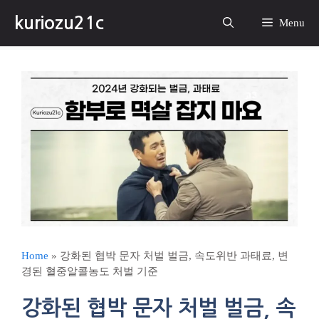
컨
kuriozu21c
텐
Menu
츠
로
건
너
뛰
기
Home
»
강화된 협박 문자 처벌 벌금, 속도위반 과태료, 변
경된 혈중알콜농도 처벌 기준
강화된 협박 문자 처벌 벌금, 속