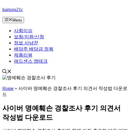
컨
kuriozu21c
텐
츠
Menu
로
건
사회이슈
너
보험/지원/신청
뛰
정보 사냥꾼
기
배당주 배당금 정복
제품리뷰
애드센스 앱테크
Home
»
사이버 명예훼손 경찰조사 후기 의견서 작성법 다운로
드
사이버 명예훼손 경찰조사 후기 의견서
작성법 다운로드