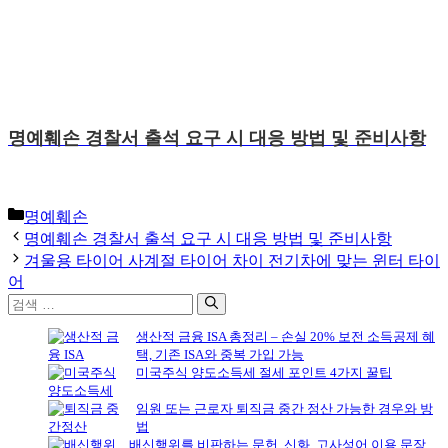
명예훼손 경찰서 출석 요구 시 대응 방법 및 준비사항
카
명예훼손
테
명예훼손 경찰서 출석 요구 시 대응 방법 및 준비사항
고
겨울용 타이어 사계절 타이어 차이 전기차에 맞는 윈터 타이
리
어
검
색:
생산적 금융 ISA 총정리 – 손실 20% 보전 소득공제 혜
택, 기존 ISA와 중복 가입 가능
미국주식 양도소득세 절세 포인트 4가지 꿀팁
임원 또는 근로자 퇴직금 중간 정산 가능한 경우와 방
법
배신행위를 비판하는 문헌, 신화, 고사성어 이용 문장