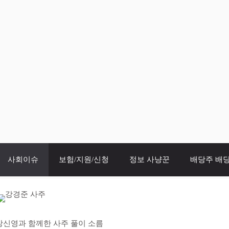
사회이슈
보험/지원/신청
정보 사냥꾼
배당주 배
장신영과 함께한 사주 풀이 소름