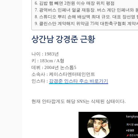
김밥 햄 빼면 2천원 이슈 매장 위치 평점
광역버스 민폐녀 얼굴 재등장. 버스 계단 민폐녀와 
스튜디오 뿌리 손해 배상액 최대 규모. 대표 장선영
클린스만 계약해지 위약금 75억 대한축구협회 계약
상간남 강경준 근황
나이 : 1983년
키 : 183cm / A형
데뷔 : 2004년 논스톱5
소속사 : 케이스타엔터테인먼트
인스타 :
강경준 인스타 주소 바로가기
현재 안타깝게도 해당 SNS는 삭제된 상태이다.