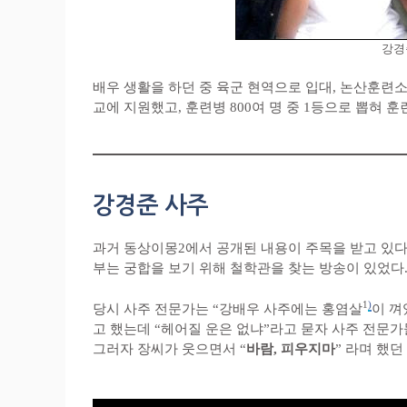
강경
배우 생활을 하던 중 육군 현역으로 입대, 논산훈련소
교에 지원했고, 훈련병 800여 명 중 1등으로 뽑혀 훈
강경준 사주
과거 동상이몽2에서 공개된 내용이 주목을 받고 있다. 20
부는 궁합을 보기 위해 철학관을 찾는 방송이 있었다
1
)
당시 사주 전문가는 “강배우 사주에는 홍염살
이 껴
고 했는데 “헤어질 운은 없냐”라고 묻자 사주 전문가
그러자 장씨가 웃으면서 “
바람, 피우지마
” 라며 했