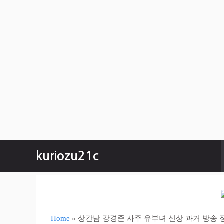
컨
kuriozu21c
텐
츠
로
건
너
뛰
Home
»
상간남 강경준 사주 유부녀 신상 과거 방송 
기