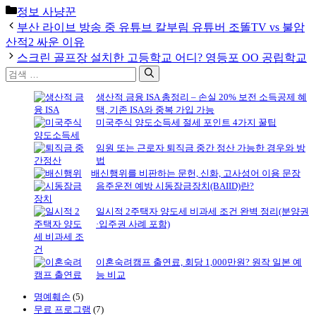
카
정보 사냥꾼
테
부산 라이브 방송 중 유튜브 칼부림 유튜버 조똘TV vs 불암
고
산적2 싸운 이유
리
스크린 골프장 설치한 고등학교 어디? 영등포 OO 공립학교
검
색:
생산적 금융 ISA 총정리 – 손실 20% 보전 소득공제 혜
택, 기존 ISA와 중복 가입 가능
미국주식 양도소득세 절세 포인트 4가지 꿀팁
임원 또는 근로자 퇴직금 중간 정산 가능한 경우와 방
법
배신행위를 비판하는 문헌, 신화, 고사성어 이용 문장
음주운전 예방 시동잠금장치(BAIID)란?
일시적 2주택자 양도세 비과세 조건 완벽 정리(분양권
·입주권 사례 포함)
이혼숙려캠프 출연료, 회당 1,000만원? 원작 일본 예
능 비교
명예훼손
(5)
무료 프로그램
(7)