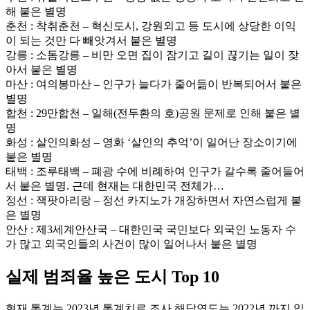
해 붙은 별명
춘천 : 착취춘천 – 혁신도시, 강원외고 등 도시에 상당한 이익
이 되는 것만 다 빼앗겨서 붙은 별명
강릉 : 소돔강릉 – 비만 오면 집이 잠기고 길이 끊기는 일이 잦
아서 붙은 별명
마산 : 여의봉마산 – 인구가 늘다가 줄어듦이 반복되어서 붙은
별명
합천 : 29만합천 – 일해(전두환의 호)공원 문제로 인해 붙은 별
명
화성 : 살인의화성 – 영화 ‘살인의 추억’이 일어난 장소이기에
붙은 별명
태백 : 조루태백 – 폐광 수에 비례하여 인구가 갈수록 줄어들어
서 붙은 별명. 근데 현재는 대한민국 전체가…
정선 : 잭팟아리랑 – 정선 카지노가 개장하면서 자연스럽게 붙
은 별명
안산 : 제3세계안산국 – 대한민국 국민보다 외국인 노동자 수
가 많고 외국인들의 사건이 많이 일어나서 붙은 별명
실제 범죄율 높은 도시 Top 10
현재 통계는 2023년 통계치로 조사 해당연도는 2022년 까지 입