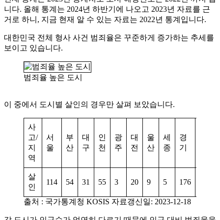
니다. 올해 통계는 2024년 하반기에 나오고 2023년 자료를 근
거로 하니, 지금 현재 알 수 있는 자료는 2022년 통계입니다.
대한민국 전체 형사 사건 범죄율은 꾸준하게 증가하는 추세를
보이고 있습니다.
범죄율 높은 도시
이 중에서 도시별 살인의 경우만 살펴 보았습니다.
사
고/
서
부
대
인
광
대
울
세
경
강
지
울
산
구
천
주
전
산
종
기
원
역
살
114
54
31
55
3
20
9
5
176
27
2
인
출처 : 국가통계청 KOSIS 자료갱신일: 2023-12-18
각 도시가 인구수가 엄연히 다르기 때문에 인구 대비 범죄율을