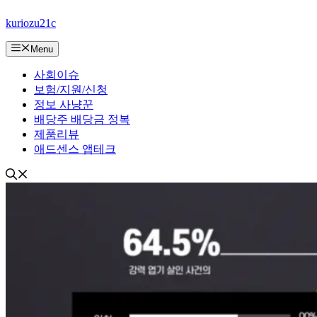
컨
kuriozu21c
텐
츠
Menu
로
건
사회이슈
너
보험/지원/신청
뛰
정보 사냥꾼
기
배당주 배당금 정복
제품리뷰
애드센스 앱테크