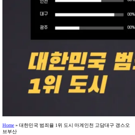
Home
»
대한민국 범죄율 1위 도시 마계인천 고담대구 갱스오
브부산