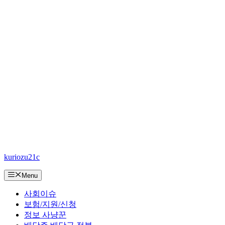
컨
kuriozu21c
텐
츠
Menu
로
건
사회이슈
너
보험/지원/신청
뛰
정보 사냥꾼
기