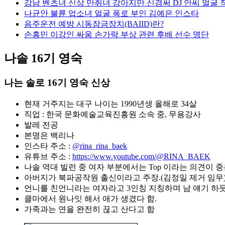
강남 벤츠녀 신상 만취녀 강아지만 신경써 DJ 안씨 얼굴 
나균안 불륜 업소녀 얼굴 폭로 부인 김예은 인스타
음주운전 예방 시동잠금장치(BAIID)란?
손흥민 이강인 싸움 손가락 부상 관련 후배 선수 명단
나솔 16기 영숙
나는 솔로 16기 영숙 신상
현재 거주지는 대구 나이는 1990년생 올해로 34살
직업 : 한국 문화예술교육진흥원 소속 중, 무용강사
발레 전공
본명은 백리나
인스타 주소 :
@rina_rina_baek
유튜브 주소 :
https://www.youtube.com/@RINA_BAEK
나솔 역대 빌런 중 여자 부분에서는 Top 이라는 의견이 중
아버지가 북파공작원 출신이라고 주장.(김정일 제거 임무
언니를 친언니라는 여자라고 3인칭 지칭하며 남 얘기 하듯
클마에서 원나잇 해서 애가 생겼다 함.
가족과는 연을 완전히 끊고 산다고 함