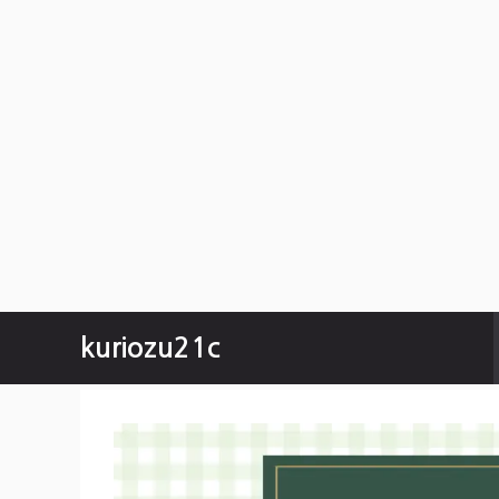
컨
kuriozu21c
텐
츠
로
건
너
뛰
기