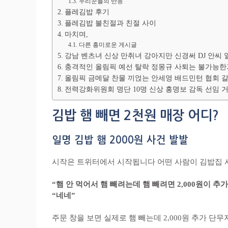
누리꾼들의 반응
플레김밥 후기
플레김밥 불친절과 친절 사이
마치며,
다른 흥미로운 게시글
강남 벤츠녀 신상 만취녀 강아지만 신경써 DJ 안씨 
충격적인 올림픽 예선 탈락 정몽규 사퇴는 불가능한
올림픽 금메달 찬물 끼얹는 안세영 배드민턴 협회 갈
전력강화위원회 명단 10명 신상 홍명보 감독 선임 
김밥 햄 빼면 2천원 매장 어디?
일명 김밥 햄 2000원 사건 발발
시작은 트위터에서 시작됩니다 어떤 사람이 김밥집 
“햄 안 먹어서 햄 빼려는데 햄 빼려면 2,000원이 추
“네네”
주문 창을 보면 실제로 햄 빼는데 2,000원 추가 단무지