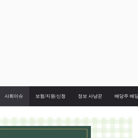
사회이슈
보험/지원/신청
정보 사냥꾼
배당주 배