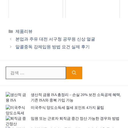
카
제품리뷰
테
본업과 주유 대전 서구청 공무원 신상 얼굴
고
알콜중독 강제입원 방법 요건 실제 후기
리
검
색:
생산적 금융 ISA 총정리 – 손실 20% 보전 소득공제 혜택,
기존 ISA와 중복 가입 가능
미국주식 양도소득세 절세 포인트 4가지 꿀팁
임원 또는 근로자 퇴직금 중간 정산 가능한 경우와 방법