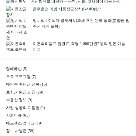
배신행위를 비판하는 문헌, 신화, 고사성어 이용 문장
음주운전 예방 시동잠금장치(BAIID)란?
일시적 2주택자 양도세 비과세 조건 완벽 정리(분양권·입
주권 사례 포함)
이혼숙려캠프 출연료, 회당 1,000만원? 원작 일본 예능
비교
명예훼손
(5)
무료 프로그램
(7)
배당주 배당금 정복
(15)
보험,지원금,신청
(29)
부동산 정보
(9)
사업 성공의 디딤돌
(9)
사회이슈
(61)
애드센스 앱테크
(19)
정보 사냥꾼
(59)