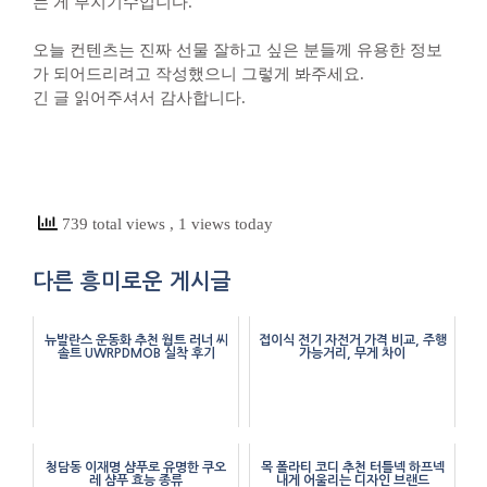
는 게 부지기수입니다.
오늘 컨텐츠는 진짜 선물 잘하고 싶은 분들께 유용한 정보
가 되어드리려고 작성했으니 그렇게 봐주세요.
긴 글 읽어주셔서 감사합니다.
739 total views
, 1 views today
다른 흥미로운 게시글
뉴발란스 운동화 추천 웝트 러너 씨
접이식 전기 자전거 가격 비교, 주행
솔트 UWRPDMOB 실착 후기
가능거리, 무게 차이
청담동 이재명 샴푸로 유명한 쿠오
목 폴라티 코디 추천 터틀넥 하프넥
레 샴푸 효능 종류
내게 어울리는 디자인 브랜드