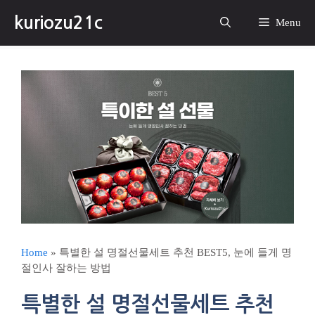
컨
kuriozu21c
텐
Menu
츠
로
건
너
뛰
기
Home
»
특별한 설 명절선물세트 추천 BEST5, 눈에 들게 명
절인사 잘하는 방법
특별한 설 명절선물세트 추천