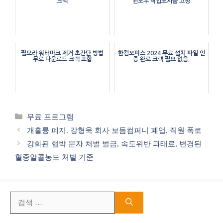
크랙
윈도우 작업표시줄 고정
필모라 워터마크 제거 초간단 방법
한컴오피스 2024 무료 설치 파일 인
무료 다운로드 크랙 포함
증 완료 크랙 필요 없음.
카
무료 프로그램
테
개훌륭 폐지. 강형욱 회사 보듬컴퍼니 폐업. 직원 폭로
고
강화된 협박 문자 처벌 벌금, 속도위반 과태료, 변경된
리
혈중알콜농도 처벌 기준
검
색: