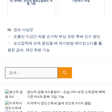
반 과태료, 변경된 혈중알콜농도 처
다운로드 파일
벌 기준
카
정보 사냥꾼
테
손흥민 이강인 싸움 손가락 부상 관련 후배 선수 명단
고
순간접착제 손에 묻었을 때 제거방법 베이킹소다를 활
리
용한 금속, 깨진 화분 가능
검
색:
생산적 금융 ISA 총정리 – 손실 20% 보전 소득공제 혜택,
기존 ISA와 중복 가입 가능
미국주식 양도소득세 절세 포인트 4가지 꿀팁