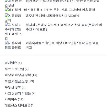
임원 또는 근로자 퇴직금 중간 정산 가능한 경우와 방법
배신행위를 비판하는 문헌, 신화, 고사성어 이용 문장
음주운전 예방 시동잠금장치(BAIID)란?
일시적 2주택자 양도세 비과세 조건 완벽 정리(분양권·입
주권 사례 포함)
이혼숙려캠프 출연료, 회당 1,000만원? 원작 일본 예능
비교
명예훼손
(5)
무료 프로그램
(7)
배당주 배당금 정복
(15)
보험,지원금,신청
(29)
부동산 정보
(9)
사업 성공의 디딤돌
(9)
사회이슈
(61)
애드센스 앱테크
(19)