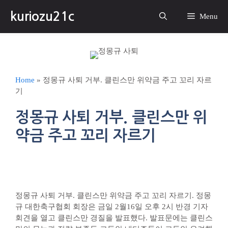
컨
kuriozu21c
텐
Menu
츠
로
건
너
뛰
Home
»
정몽규 사퇴 거부. 클린스만 위약금 주고 꼬리 자르
기
기
정몽규 사퇴 거부. 클린스만 위
약금 주고 꼬리 자르기
정몽규 사퇴 거부. 클린스만 위약금 주고 꼬리 자르기. 정몽
규 대한축구협회 회장은 금일 2월16일 오후 2시 반경 기자
회견을 열고 클린스만 경질을 발표했다. 발표문에는 클린스