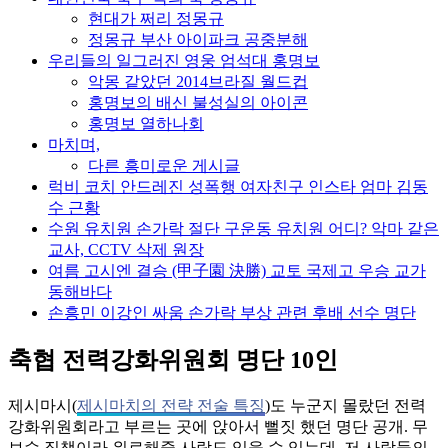
현대가 쩌리 정몽규
정몽규 부산 아이파크 공중분해
우리들의 일그러진 영웅 엄석대 홍명보
악몽 같았던 2014브라질 월드컵
홍명보의 배신 불성실의 아이콘
홍명보 열하나회
마치며,
다른 흥미로운 게시글
럭비 코치 안드레진 성폭행 여자친구 인스타 엄마 김동
수 근황
수원 유치원 손가락 절단 구운동 유치원 어디? 악마 같은
교사, CCTV 삭제 원장
여름 고시엔 결승 (甲子園 決勝) 교토 국제고 우승 교가
동해바다
손흥민 이강인 싸움 손가락 부상 관련 후배 선수 명단
축협 전력강화위원회 명단 10인
제시마시(
제시마치의 전략 전술 특징
)도 누군지 몰랐던 전력
강화위원회라고 부르는 곳에 앉아서 뻘짓 했던 명단 공개. 무
보수 직책이라 위로해줄 사람도 있을 수 있는데, 저 사람들의