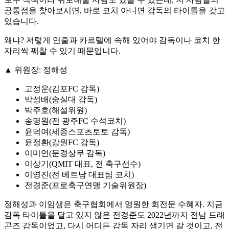
공통점을 찾아보시면, 바로 코치 아니면 감독의 타이틀을 갖고
있습니다.
왜냐? 저렇게 연줄과 카르텔에 속해 있어야 감독이나 코치 한
자리씩 꿰찰 수 있기 때문입니다.
▲ 위원장: 정해성
고정운(김포FC 감독)
박성배(숭실대 감독)
박주호(해설위원)
송명원(전 광주FC 수석코치)
윤덕여(세종스포츠토토 감독)
윤정환(강원FC 감독)
이미연(문경상무 감독)
이상기(QMIT 대표, 전 축구선수)
이영진(전 베트남 대표팀 코치)
전경준(프로축구연맹 기술위원장)
정해성과 이임생은 축구협회에서 영원한 회전문 수혜자. 지금
감독 타이틀을 달고 있지 않은 전경준도 2022년까지 전남 드래
곤즈 감독이었고, 다시 어디든 감독 자리 생기면 갈 것이고, 전