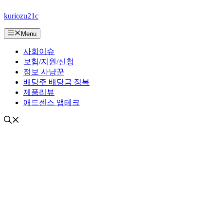
컨
kuriozu21c
텐
츠
Menu
로
건
사회이슈
너
보험/지원/신청
뛰
정보 사냥꾼
기
배당주 배당금 정복
제품리뷰
애드센스 앱테크