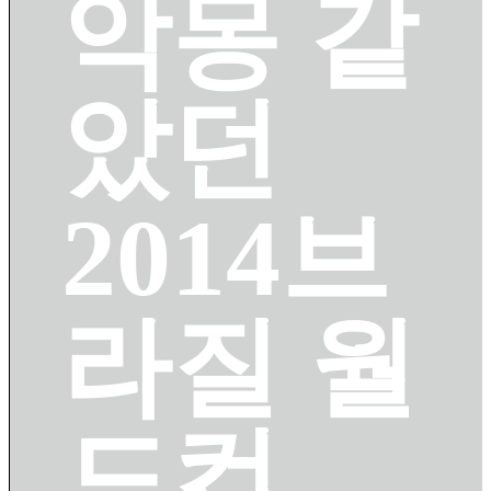
악몽 같
았던
2014브
라질 월
드컵