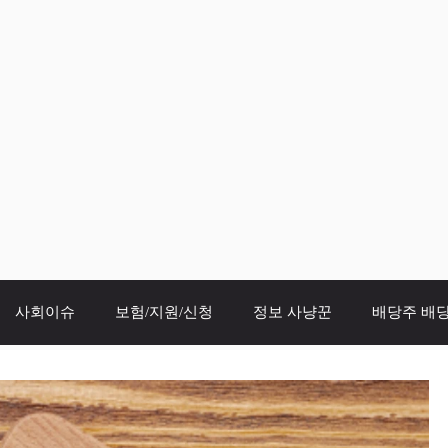
사회이슈
보험/지원/신청
정보 사냥꾼
배당주 배