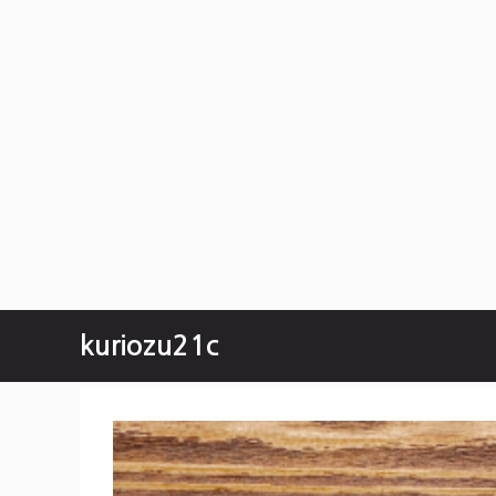
컨
kuriozu21c
텐
츠
로
건
너
뛰
기