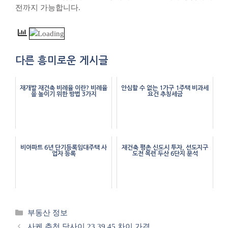
전까지 가능합니다.
다른 흥미로운 게시글
재개발 재건축 비례율 이란? 비례율
안심할 수 없는 1가구 1주택 비과세
을 높이기 위한 방법 3가지
요건 추칭세금
비아파트 6년 단기등록임대주택 사
재건축 평촌 신도시 투자, 선도지구
업자 등록
도전 목련 두산 6단지 분석
카
부동산 정보
테
사케 추천 닷사이 23 39 45 차이 가격