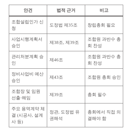
안건
법적 근거
비고
조합설립인가 신
도정법 제35조
창립총회 필요
청
사업시행계획서
조합원 과반수 총
제38조, 제39조
승인
회 찬성
관리처분계획 승
조합원 과반수 총
제46조
인
회 찬성
정비사업비 예산
제43조
조합원 총회 승인
승인
조합장 및 임원
제39조
총회 필수
선출·해임
주요 용역계약 체
정관, 도정법 유
총회에서 직접 의
결 (시공사, 설계
권해석
결해야 함
사 등)