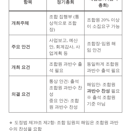
항목
정기총회
총회)
조합 집행부 (통
조합원 20% 이상
개최주체
상적으로 조합
이 소집요구 가능
장)
사업보고, 예산
조합장·임원 해
주요 안건
안, 회계감사, 사
임 안건
업계획 등
조합원 과반수 출
동일하게 조합원
개최 요건
석 필요
과반수 출석 필요
통상 안건: 출석
해임안: 조합원
조합원 과반수 찬
과반수 찬성
필요
의결 요건
성
※ 출석 조합원
중요 안건: 조합
기준 아님
원 과반수 찬성
🔹 도정법 제39조 제2항: 조합 임원의 해임은 조합원 과반
수의 찬성을 요함