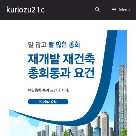
컨
kuriozu21c
텐
Menu
츠
로
건
너
뛰
기