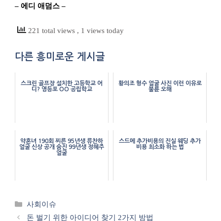
– 에디 애덤스 –
221 total views
, 1 views today
다른 흥미로운 게시글
스크린 골프장 설치한 고등학교 어
황의조 형수 얼굴 사진 이런 이유로
디? 영등포 OO 공립학교
불륜 오해
약혼녀 190회 찌른 95년생 류찬하
스드메 추가비용의 진실 웨딩 추가
얼굴 신상 공개 숨진 99년생 정혜주
비용 최소화 하는 법
얼굴
카
사회이슈
테
돈 벌기 위한 아이디어 찾기 2가지 방법