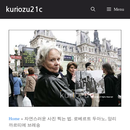
컨
kuriozu21c
텐
Menu
츠
로
건
너
뛰
기
Home
»
자연스러운 사진 찍는 법. 로베르트 두아노, 앙리
까르띠에 브레송