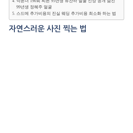
약혼녀 190회 찌른 95년생 류찬하 얼굴 신상 공개 숨진
99년생 정혜주 얼굴
스드메 추가비용의 진실 웨딩 추가비용 최소화 하는 법
자연스러운 사진 찍는 법