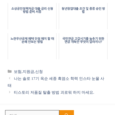
소상공인정책자금 대출 금리 신청
청년창업대출 조건 및 종류 승인 방
방법 준비 서류
법
노란우산공제 혜택 단점 해지 할 때
국민연금 고갈시기를 늦추기 위한
손해 안보는 방법
연금 개혁안 무엇이 달라지나?
카
보험,지원금,신청
테
나는 솔로 17기 옥순 세종 흑염소 학력 인스타 눈물 사
고
태
리
티스토리 저품질 탈출 방법 괴로워 하지 마세요.
검