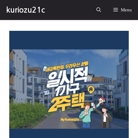
컨
kuriozu21c
텐
Menu
츠
로
건
너
뛰
기