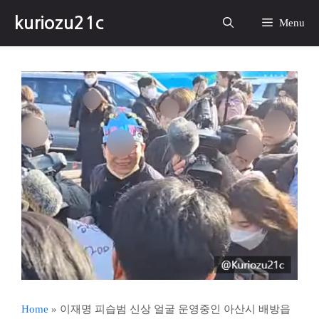
컨
kuriozu21c
텐
Menu
츠
로
건
너
뛰
기
Home
»
이재명 피습범 신상 얼굴 운영중인 아산시 배방읍