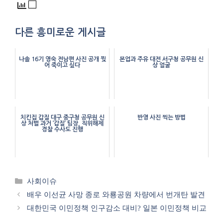
다른 흥미로운 게시글
나솔 16기 영숙 전남편 사진 공개 찢
본업과 주유 대전 서구청 공무원 신
어 죽이고 싶다
상 얼굴
치킨집 갑질 대구 중구청 공무원 신
반영 사진 찍는 방법
상 처벌 과거 ‘갑질’ 팀장, 직위해제
경찰 수사도 진행
카
사회이슈
테
배우 이선균 사망 종로 와룡공원 차량에서 번개탄 발견
고
대한민국 이민정책 인구감소 대비? 일본 이민정책 비교
리