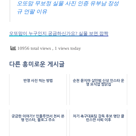
오또맘 무보정 실물 사진 인증 유부남 장성
규 언팔 이유
오또맘이 누구인지 궁금하신가요? 실물 보면 깜짝
10956 total views
, 1 views today
다른 흥미로운 게시글
반영 사진 찍는 방법
순천 묻지마 살인범 신상 인스타 운
영 요식업 찜닭집
궁금한 이야기Y 인플루언서 천씨 본
차기 축구대표팀 감독 후보 명단 클
명 인스타, 블로그 주소
린스만 사퇴 이후