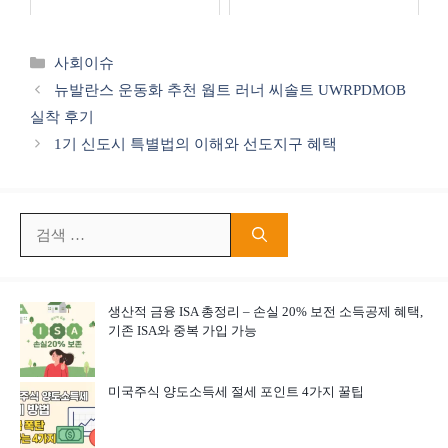
카
사회이슈
테
뉴발란스 운동화 추천 웝트 러너 씨솔트 UWRPDMOB
고
실착 후기
리
1기 신도시 특별법의 이해와 선도지구 혜택
검
색:
생산적 금융 ISA 총정리 – 손실 20% 보전 소득공제 혜택,
기존 ISA와 중복 가입 가능
미국주식 양도소득세 절세 포인트 4가지 꿀팁