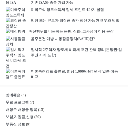
기존 ISA와 중복 가입 가능
미국주식 양도소득세 절세 포인트 4가지 꿀팁
임원 또는 근로자 퇴직금 중간 정산 가능한 경우와 방법
배신행위를 비판하는 문헌, 신화, 고사성어 이용 문장
음주운전 예방 시동잠금장치(BAIID)란?
일시적 2주택자 양도세 비과세 조건 완벽 정리(분양권·입
주권 사례 포함)
이혼숙려캠프 출연료, 회당 1,000만원? 원작 일본 예능
비교
명예훼손
(5)
무료 프로그램
(7)
배당주 배당금 정복
(15)
보험,지원금,신청
(29)
부동산 정보
(9)