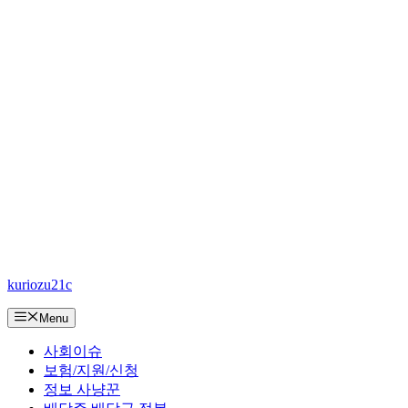
컨
kuriozu21c
텐
츠
Menu
로
건
사회이슈
너
보험/지원/신청
뛰
정보 사냥꾼
기