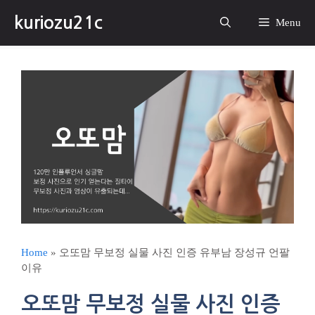
컨
kuriozu21c
텐
Menu
츠
로
건
너
뛰
기
Home
»
오또맘 무보정 실물 사진 인증 유부남 장성규 언팔
이유
오또맘 무보정 실물 사진 인증