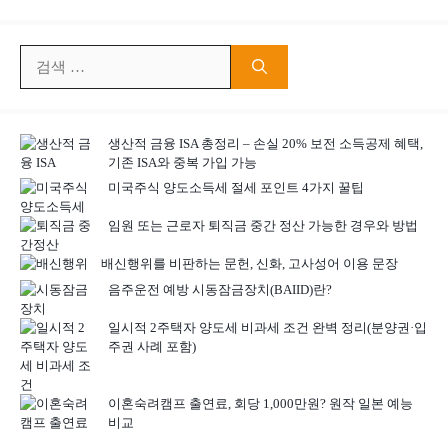
검
색:
생산적 금융 ISA 총정리 – 손실 20% 보전 소득공제 혜택,
기존 ISA와 중복 가입 가능
미국주식 양도소득세 절세 포인트 4가지 꿀팁
임원 또는 근로자 퇴직금 중간 정산 가능한 경우와 방법
배신행위를 비판하는 문헌, 신화, 고사성어 이용 문장
음주운전 예방 시동잠금장치(BAIID)란?
일시적 2주택자 양도세 비과세 조건 완벽 정리(분양권·입
주권 사례 포함)
이혼숙려캠프 출연료, 회당 1,000만원? 원작 일본 예능
비교