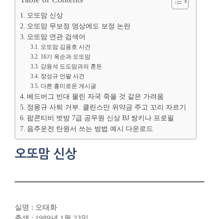
오또맘 신상
오또맘 무보정 영상에도 보정 논란
오또맘 연관 검색어
오또맘 김용호 사건
16기 옥순과 오또맘
강용석 도도맘과의 혼돈
장성규 언팔 사건
다른 흥미로운 게시글
베드버그 빈대 물린 자국 죽을 것 같은 가려움
정몽규 사퇴 거부. 클린스만 위약금 주고 꼬리 자르기
팝콘티비 벗방 7급 공무원 신상 BJ 쌍키나 프로필
음주운전 탄원서 쓰는 방법 예시 다운로드
오또맘 신상
실명 : 오태화
출생 : 1989년 1월 23일