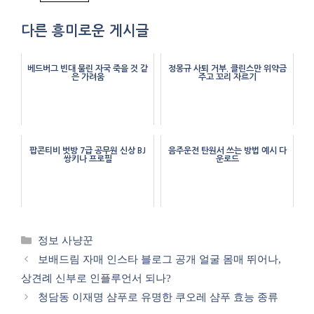
다른 흥미로운 게시글
베드버그 빈대 물린 자국 죽을 것 같
정몽규 사퇴 거부. 클린스만 위약금
은 가려움
주고 꼬리 자르기
팝콘티비 벗방 7급 공무원 신상 BJ
음주운전 탄원서 쓰는 방법 예시 다
쌍키나 프로필
운로드
카
정보 사냥꾼
테
보배드림 자매 인스타 블로그 공개 얼굴 몸매 뛰어나,
고
상견례 신부로 인플루언서 되나?
리
청담동 이재명 샴푸로 유명한 쿠오레 샴푸 효능 종류