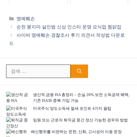
카
명예훼손
테
순천 묻지마 살인범 신상 인스타 운영 요식업 찜닭집
고
사이버 명예훼손 경찰조사 후기 의견서 작성법 다운로
리
드
검
색:
생산적 금융 ISA 총정리 – 손실 20% 보전 소득공제 혜택,
기존 ISA와 중복 가입 가능
미국주식 양도소득세 절세 포인트 4가지 꿀팁
임원 또는 근로자 퇴직금 중간 정산 가능한 경우와 방법
배신행위를 비판하는 문헌, 신화, 고사성어 이용 문장