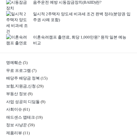
음주운전 예방 시동잠금장치(BAIID)란?
일시적 2주택자 양도세 비과세 조건 완벽 정리(분양권·입
주권 사례 포함)
이혼숙려캠프 출연료, 회당 1,000만원? 원작 일본 예능
비교
명예훼손
(5)
무료 프로그램
(7)
배당주 배당금 정복
(15)
보험,지원금,신청
(29)
부동산 정보
(9)
사업 성공의 디딤돌
(9)
사회이슈
(61)
애드센스 앱테크
(19)
정보 사냥꾼
(59)
제품리뷰
(11)