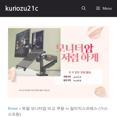
컨
kuriozu21c
텐
Menu
츠
로
건
너
뛰
기
Home
»
듀얼 모니터암 비교 쿠팡 vs 알리익스프레스 (가스
스프링)