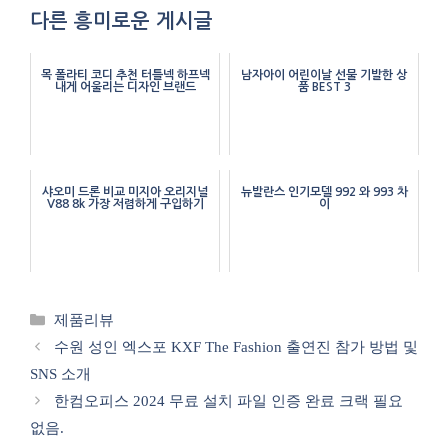
다른 흥미로운 게시글
목 폴라티 코디 추천 터틀넥 하프넥
남자아이 어린이날 선물 기발한 상
내게 어울리는 디자인 브랜드
품 BEST 3
샤오미 드론 비교 미지아 오리지널
뉴발란스 인기모델 992 와 993 차
V88 8k 가장 저렴하게 구입하기
이
카
제품리뷰
테
수원 성인 엑스포 KXF The Fashion 출연진 참가 방법 및
고
SNS 소개
리
한컴오피스 2024 무료 설치 파일 인증 완료 크랙 필요
없음.