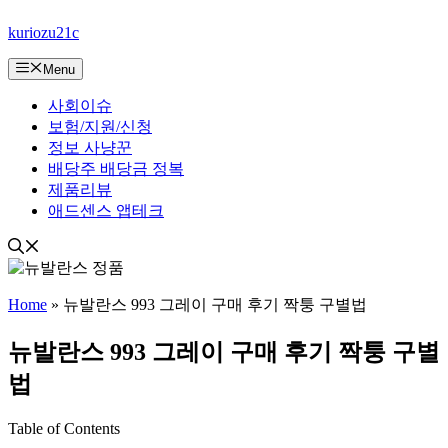
컨
kuriozu21c
텐
츠
Menu
로
건
사회이슈
너
보험/지원/신청
뛰
정보 사냥꾼
기
배당주 배당금 정복
제품리뷰
애드센스 앱테크
Home
»
뉴발란스 993 그레이 구매 후기 짝퉁 구별법
뉴발란스 993 그레이 구매 후기 짝퉁 구별
법
Table of Contents