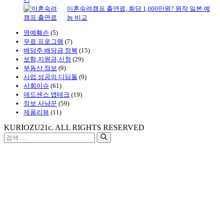
이혼숙려캠프 출연료, 회당 1,000만원? 원작 일본 예
능 비교
명예훼손
(5)
무료 프로그램
(7)
배당주 배당금 정복
(15)
보험,지원금,신청
(29)
부동산 정보
(9)
사업 성공의 디딤돌
(9)
사회이슈
(61)
애드센스 앱테크
(19)
정보 사냥꾼
(59)
제품리뷰
(11)
KURIOZU21c. ALL RIGHTS RESERVED
검
색: