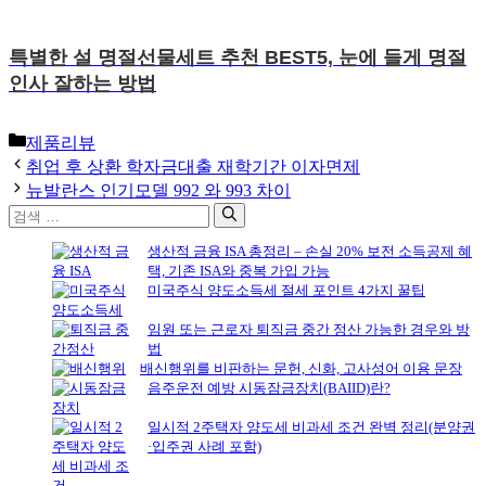
특별한 설 명절선물세트 추천 BEST5, 눈에 들게 명절
인사 잘하는 방법
카
제품리뷰
테
취업 후 상환 학자금대출 재학기간 이자면제
고
뉴발란스 인기모델 992 와 993 차이
리
검
색:
생산적 금융 ISA 총정리 – 손실 20% 보전 소득공제 혜
택, 기존 ISA와 중복 가입 가능
미국주식 양도소득세 절세 포인트 4가지 꿀팁
임원 또는 근로자 퇴직금 중간 정산 가능한 경우와 방
법
배신행위를 비판하는 문헌, 신화, 고사성어 이용 문장
음주운전 예방 시동잠금장치(BAIID)란?
일시적 2주택자 양도세 비과세 조건 완벽 정리(분양권
·입주권 사례 포함)