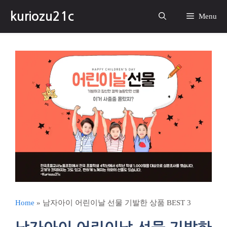
컨
kuriozu21c
텐
Menu
츠
로
건
너
뛰
기
Home
»
남자아이 어린이날 선물 기발한 상품 BEST 3