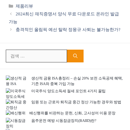
카
제품리뷰
테
2024최신 재직증명서 양식 무료 다운로드 온라인 발급
고
가능
리
충격적인 올림픽 예선 탈락 정몽규 사퇴는 불가능한가?
검
색:
생산적 금융 ISA 총정리 – 손실 20% 보전 소득공제 혜택,
기존 ISA와 중복 가입 가능
미국주식 양도소득세 절세 포인트 4가지 꿀팁
임원 또는 근로자 퇴직금 중간 정산 가능한 경우와 방법
배신행위를 비판하는 문헌, 신화, 고사성어 이용 문장
음주운전 예방 시동잠금장치(BAIID)란?