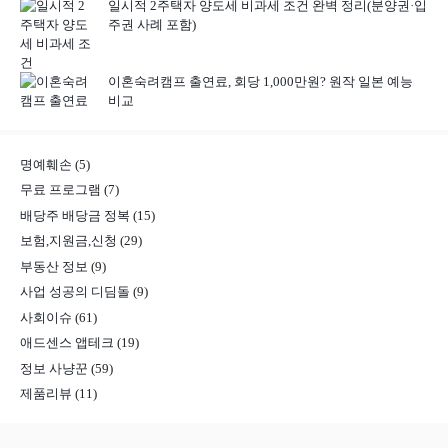
일시적 2주택자 양도세 비과세 조건 완벽 정리(분양권·입
주권 사례 포함)
이혼숙려캠프 출연료, 회당 1,000만원? 원작 일본 예능
비교
명예훼손
(5)
무료 프로그램
(7)
배당주 배당금 정복
(15)
보험,지원금,신청
(29)
부동산 정보
(9)
사업 성공의 디딤돌
(9)
사회이슈
(61)
애드센스 앱테크
(19)
정보 사냥꾼
(59)
제품리뷰
(11)