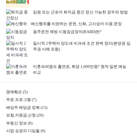
임원 또는 근로자 퇴직금 중간 정산 가능한 경우와 방법
배신행위를 비판하는 문헌, 신화, 고사성어 이용 문장
음주운전 예방 시동잠금장치(BAIID)란?
일시적 2주택자 양도세 비과세 조건 완벽 정리(분양권·입
주권 사례 포함)
이혼숙려캠프 출연료, 회당 1,000만원? 원작 일본 예능
비교
명예훼손
(5)
무료 프로그램
(7)
배당주 배당금 정복
(15)
보험,지원금,신청
(29)
부동산 정보
(9)
사업 성공의 디딤돌
(9)