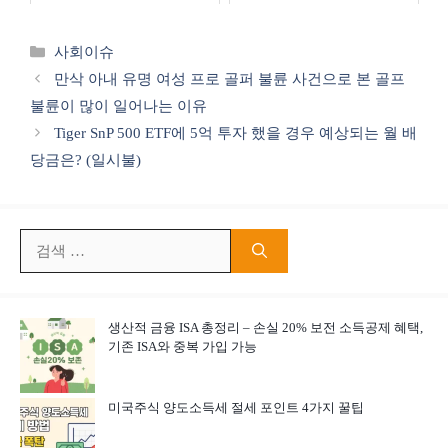
카
사회이슈
테
만삭 아내 유명 여성 프로 골퍼 불륜 사건으로 본 골프
고
불륜이 많이 일어나는 이유
리
Tiger SnP 500 ETF에 5억 투자 했을 경우 예상되는 월 배
당금은? (일시불)
검
색:
생산적 금융 ISA 총정리 – 손실 20% 보전 소득공제 혜택,
기존 ISA와 중복 가입 가능
미국주식 양도소득세 절세 포인트 4가지 꿀팁